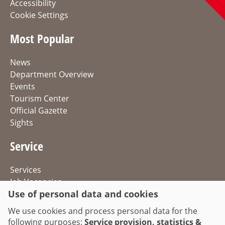
Accessibility
Cookie Settings
Most Popular
News
Department Overview
Events
Tourism Center
Official Gazette
Sights
Service
Services
Job Vacancies
Use of personal data and cookies
Directions & Parking
Traffic Information
We use cookies and process personal data for the
following purposes:
Service provision, statistics &