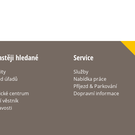
astěji hledané
Service
ity
Služby
ed úřadů
Nabídka práce
Příjezd & Parkování
tické centrum
Dopravní informace
 věstník
avosti