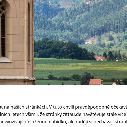
at na našich stránkách. V tuto chvíli pravděpodobně očekáv
ních letech všimli, že stránky zittau.de navštěvuje stále více
 nevyužívají přeloženou nabídku, ale raději si nechávají strá