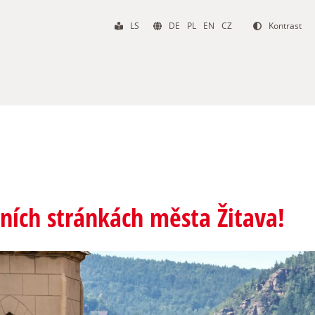
LS
DE
PL
EN
CZ
Kontrast
álních stránkách města Žitava!