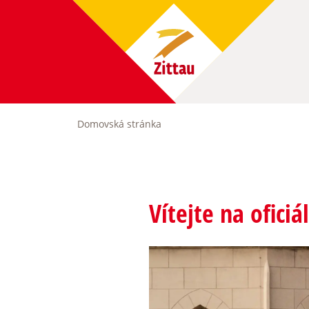
Skip
to
main
content
Domovská stránka
Breadcrumb
Vítejte na ofici