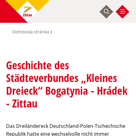
Skip
to
main
content
Domovská stránka
Breadcrumb
Geschichte des
Städteverbundes „Kleines
Dreieck“ Bogatynia - Hrádek
- Zittau
Das Dreiländereck Deutschland-Polen-Tschechische
Republik hatte eine wechselvolle nicht immer