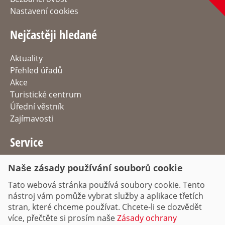
Nastavení cookies
Nejčastěji hledané
Aktuality
Přehled úřadů
Akce
Turistické centrum
Úřední věstník
Zajímavosti
Service
Služby
Naše zásady používání souborů cookie
Nabídka práce
Tato webová stránka používá soubory cookie. Tento
Příjezd & Parkování
nástroj vám pomůže vybrat služby a aplikace třetích
Dopravní informace
stran, které chceme používat. Chcete-li se dozvědět
více, přečtěte si prosím naše
Zásady ochrany