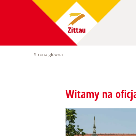
Przejdź
do
treści
Strona główna
Ścieżka
nawigacyjna
Witamy na oficja