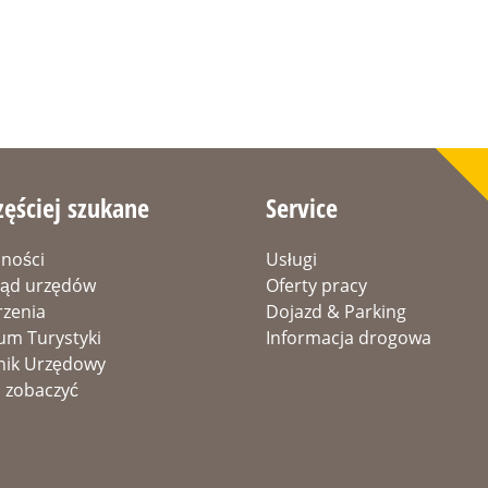
zęściej szukane
Service
lności
Usługi
ląd urzędów
Oferty pracy
zenia
Dojazd & Parking
um Turystyki
Informacja drogowa
nik Urzędowy
 zobaczyć