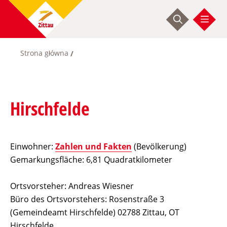
Przejdź
do
treści
Strona główna
Ścieżka
nawigacyjna
Hirschfelde
Einwohner:
Zahlen und Fakten
(Bevölkerung)
Gemarkungsfläche: 6,81 Quadratkilometer
Ortsvorsteher: Andreas Wiesner
Büro des Ortsvorstehers: Rosenstraße 3
(Gemeindeamt Hirschfelde) 02788 Zittau, OT
Hirschfelde