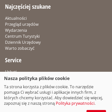
Najczęściej szukane
Aktualności
Przegląd urzędów
Wydarzenia
Centrum Turystyki
Dziennik Urzędowy
Warto zobaczyć
Service
Usługi
Nasza polityka plików cookie
Oferty pracy
Dojazd & Parking
Ta strona korzysta z plików cookie. To narzędzie
Informacja drogowa
pomaga Ci wybrać usługi i aplikacje innych firm, z
których chcemy korzystać. Aby dowiedzieć się więcej,
zapoznaj się z naszą stroną
Polityka prywatności
.