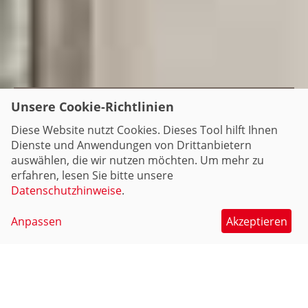
Unsere Cookie-Richtlinien
Willkommen in Zittau!
Diese Website nutzt Cookies. Dieses Tool hilft Ihnen
Dienste und Anwendungen von Drittanbietern
Von der individuellen Stadtführung bis hin zum
auswählen, die wir nutzen möchten. Um mehr zu
Veranstaltungsticket. Hier bekommen Sie das
erfahren, lesen Sie bitte unsere
passende Angebot.
Datenschutzhinweise
.
Anpassen
Akzeptieren
Zum Tourismuszentrum