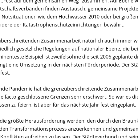
„Fest auf dem gemeinsamen Weg“ zusammen. Auf Ebene von
tschaftsverbänden finden Austausch, gemeinsame Projekte 
n Notsituationen wie dem Hochwasser 2010 oder bei großen
ndere der Katastrophenschutzeinrichtungen bewährt.
enzüberschreitenden Zusammenarbeit natürlich auch immer 
hiedlich gesetzliche Regelungen auf nationaler Ebene, die 
inenteste Beispiel ist zweifelsohne die seit 2006 geplante
lingt eine Umsetzung in der nächsten Förderperiode. Der St
fest.
ende Pandemie hat die grenzüberschreitende Zusammenarb
facto geschlossene Grenzen sehr erschwert. So war es dies
en zu feiern, ist aber für das nächste Jahr fest eingeplant.
 es die größte Herausforderung werden, den durch den Braun
nden Transformationsprozess anzuerkennen und gemeinsam z
Konflikten aufreiben zu lassen. Der Städteverbund und se