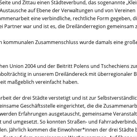
 Seite und Zittau einen Städteverbund, das sogenannte „Kl
Austausche auf Ebene der Verwaltungen und von Vereinen
mmenarbeit eine verbindliche, rechtliche Form gegeben, d
drei Partner war und ist es, die Dreiländerregion gemeinsam 
n kommunalen Zusammenschluss wurde damals eine große ü
chen Union 2004 und der Beitritt Polens und Tschechiens
ymbolträchtig in unserem Dreiländereck mit überregionaler 
it maßgeblich vereinfacht haben.
eit der drei Städte verstetigt und ist zur Selbstverständl
nsame Geschäftsstelle eingerichtet, die die Zusammenarbe
 werden Erfahrungen ausgetauscht, gemeinsame Veranstal
gt und umgesetzt. So konnten Straßen- und Fahrradverbin
n. Jährlich kommen die Einwohner*innen der drei Städte b