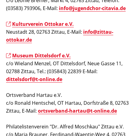
c/o Leonie Bremer, Markt 4, 02763 Zittau, Telefon:
(03583) 793906, E-Mail:
info@jugendchor-citavia.de
Kulturverein Ottokar e.V.
Neustadt 28, 02763 Zittau, E-Mail:
info@zittau-
ottokar.de
Museum Dittelsdorf e.V.
c/o
Wieland Menzel
, OT Dittelsdorf, Neue Gasse 11,
02788 Zittau, Tel.: (035843) 22839 E-Mail:
dittelsdorf@t-online.de
Ortsverband Hartau e.V.
c/o Ronald Hentschel, OT Hartau, Dorfstraße 8, 02763
Zittau, E-Mail:
ortsverband-hartau@t-online.de
Philatelistenverein "Dr. Alfred Moschkau" Zittau e.V.
c/o
Maria Brauner, Ferdinand-Waentig-Weg 4, 02763