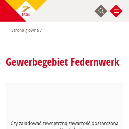
Przejdź
do
treści
Strona główna
Ścieżka
nawigacyjna
Gewerbegebiet Federnwerk
Czy załadować zewnętrzną zawartość dostarczoną