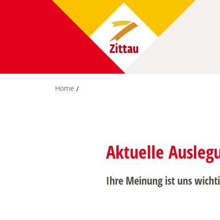
Skip
to
main
content
Home
Breadcrumb
Aktuelle Ausleg
Ihre Meinung ist uns wichti