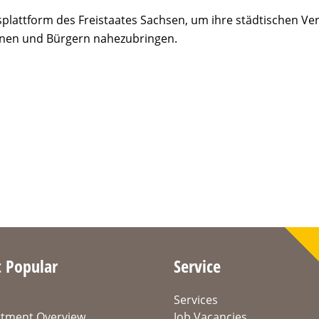
gsplattform des Freistaates Sachsen, um ihre städtischen Ve
nnen und Bürgern nahezubringen.
 Popular
Service
Services
tment Overview
Job Vacancies