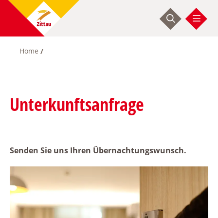
Skip
to
main
content
Home
Breadcrumb
Unterkunftsanfrage
Senden Sie uns Ihren Übernachtungswunsch.