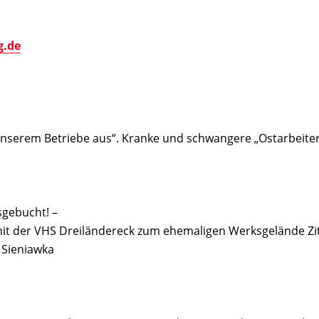
g.de
 unserem Betriebe aus“. Kranke und schwangere „Ostarbeite
sgebucht! –
mit der VHS Dreiländereck zum ehemaligen Werksgelände Zi
1 Sieniawka