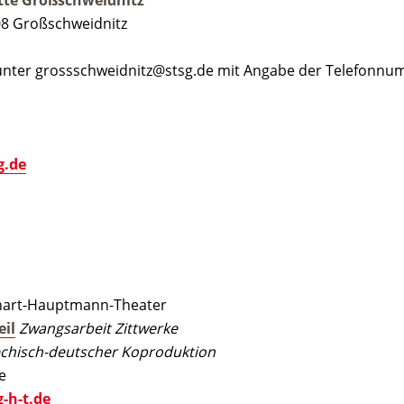
tte Großschweidnitz
08 Großschweidnitz
unter grossschweidnitz@stsg.de mit Angabe der Telefonnu
g.de
rhart-Hauptmann-Theater
eil
Zwangsarbeit Zittwerke
hechisch-deutscher Koproduktion
e
-h-t.de