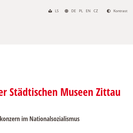
LS
DE
PL
EN
CZ
Kontrast
er Städtischen Museen Zittau
skonzern im Nationalsozialismus