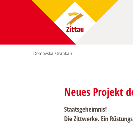
Skip
to
main
content
Domovská stránka
Breadcrumb
Neues Projekt d
Staatsgeheimnis!
Die Zittwerke. Ein Rüstung