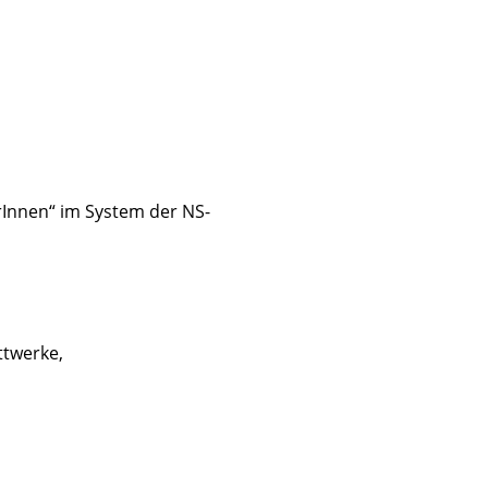
rInnen“ im System der NS-
ttwerke,