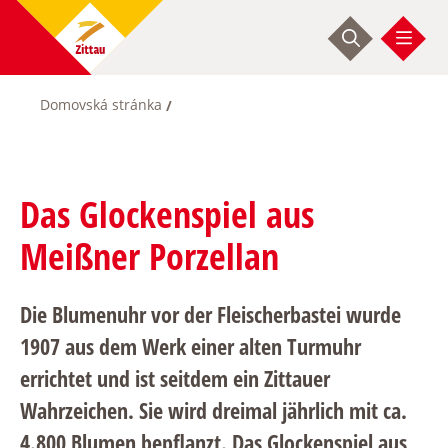
Skip
to
main
content
Domovská stránka
Breadcrumb
Das Glockenspiel aus
Meißner Porzellan
Die Blumenuhr vor der Fleischerbastei wurde
1907 aus dem Werk einer alten Turmuhr
errichtet und ist seitdem ein Zittauer
Wahrzeichen. Sie wird dreimal jährlich mit ca.
4.800 Blumen bepflanzt. Das Glockenspiel aus