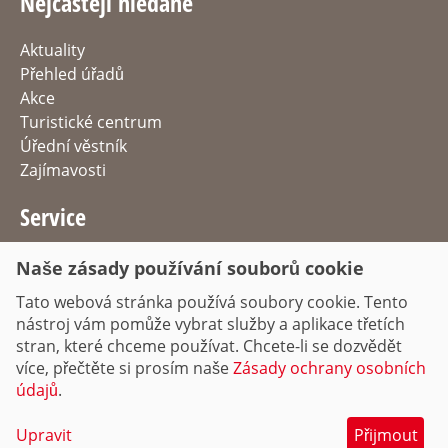
Nejčastěji hledané
Aktuality
Přehled úřadů
Akce
Turistické centrum
Úřední věstník
Zajímavosti
Service
Služby
Naše zásady používání souborů cookie
Nabídka práce
Tato webová stránka používá soubory cookie. Tento
Příjezd & Parkování
nástroj vám pomůže vybrat služby a aplikace třetích
Dopravní informace
stran, které chceme používat. Chcete-li se dozvědět
více, přečtěte si prosím naše
Zásady ochrany osobních
údajů
.
Upravit
Přijmout